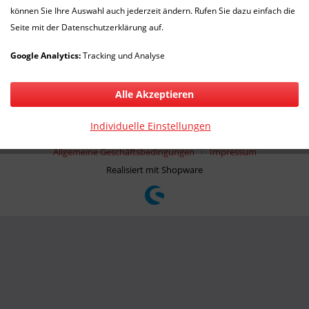
können Sie Ihre Auswahl auch jederzeit ändern. Rufen Sie dazu einfach die
Newsletter
Seite mit der Datenschutzerklärung auf.
Google Analytics:
Tracking und Analyse
* Alle Preise inkl. gesetzl. Mehrwertsteuer zzgl.
Versandkosten
und ggf.
Nachnahmegebühren, wenn nicht anders beschrieben
Alle Akzeptieren
Händler-Login
Über uns
Versand und Zahlungsbedingungen
Individuelle Einstellungen
Kontakt
Widerrufsrecht
Datenschutz
Allgemeine Geschäftsbedingungen
Impressum
Realisiert mit Shopware