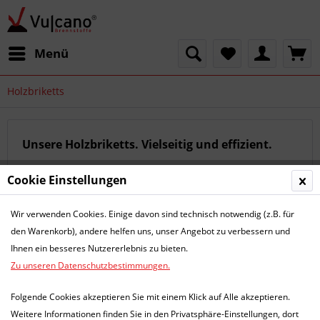
Menü
Holzbriketts
Unsere Holzbriketts. Vielseitig und effizient.
Cookie Einstellungen
Filtern
Wir verwenden Cookies. Einige davon sind technisch notwendig (z.B. für
den Warenkorb), andere helfen uns, unser Angebot zu verbessern und
Ihnen ein besseres Nutzererlebnis zu bieten.
Hotline
Zu unseren Datenschutzbestimmungen.
Shop Service
Folgende Cookies akzeptieren Sie mit einem Klick auf Alle akzeptieren.
Informationen
Weitere Informationen finden Sie in den Privatsphäre-Einstellungen, dort