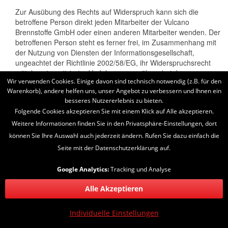
Zur Ausübung des Rechts auf Widerspruch kann sich die
betroffene Person direkt jeden Mitarbeiter der Vulcano
Brennstoffe GmbH oder einen anderen Mitarbeiter wenden. Der
betroffenen Person steht es ferner frei, im Zusammenhang mit
der Nutzung von Diensten der Informationsgesellschaft,
ungeachtet der Richtlinie 2002/58/EG, ihr Widerspruchsrecht
mittels automatisierter Verfahren auszuüben, bei denen
Wir verwenden Cookies. Einige davon sind technisch notwendig (z.B. für den
technische Spezifikationen verwendet werden.
Warenkorb), andere helfen uns, unser Angebot zu verbessern und Ihnen ein
h) Automatisierte Entscheidungen im
besseres Nutzererlebnis zu bieten.
Folgende Cookies akzeptieren Sie mit einem Klick auf Alle akzeptieren.
Einzelfall einschließlich Profiling
Weitere Informationen finden Sie in den Privatsphäre-Einstellungen, dort
Jede von der Verarbeitung personenbezogener Daten
können Sie Ihre Auswahl auch jederzeit ändern. Rufen Sie dazu einfach die
betroffene Person hat das vom Europäischen Richtlinien- und
Seite mit der Datenschutzerklärung auf.
Verordnungsgeber gewährte Recht, nicht einer ausschließlich
auf einer automatisierten Verarbeitung — einschließlich Profiling
Google Analytics:
Tracking und Analyse
— beruhenden Entscheidung unterworfen zu werden, die ihr
gegenüber rechtliche Wirkung entfaltet oder sie in ähnlicher
Alle Akzeptieren
Weise erheblich beeinträchtigt, sofern die Entscheidung (1) nicht
für den Abschluss oder die Erfüllung eines Vertrags zwischen
der betroffenen Person und dem Verantwortlichen erforderlich
Individuelle Einstellungen
ist, oder (2) aufgrund von Rechtsvorschriften der Union oder der