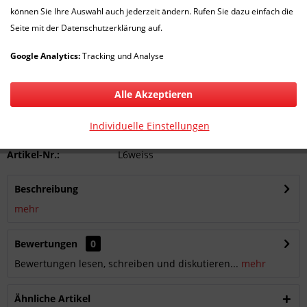
3.700,00 € *
können Sie Ihre Auswahl auch jederzeit ändern. Rufen Sie dazu einfach die
inkl. MwSt.
zzgl. Versandkosten
Seite mit der Datenschutzerklärung auf.
Versandkostenfreie Lieferung!
Google Analytics:
Tracking und Analyse
Lieferzeit 1-7 Werktage plus 14 Werktage
In den
Warenkorb
Alle Akzeptieren
Merken
Bewerten
Individuelle Einstellungen
Artikel-Nr.:
L6weiss
Beschreibung
mehr
Bewertungen
0
Bewertungen lesen, schreiben und diskutieren...
mehr
Ähnliche Artikel