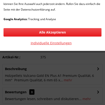
können Sie Ihre Auswahl auch jederzeit ändern. Rufen Sie dazu einfach die
476,00 € *
Seite mit der Datenschutzerklärung auf.
Inhalt:
65 Sack (7,32 € * / 1 Sack)
inkl. MwSt.
zzgl. Versandkosten
Google Analytics:
Tracking und Analyse
Lieferzeit 1-7 Werktage
Alle Akzeptieren
In den
Warenkorb
Individuelle Einstellungen
Merken
Bewerten
Artikel-Nr.:
375
Beschreibung
Holzpellets Vulcano Gold EN Plus A1 Premium Qualität, 6
mm" Premium Qualität, 6 mm 65 x...
mehr
Bewertungen
0
Bewertungen lesen, schreiben und diskutieren...
mehr