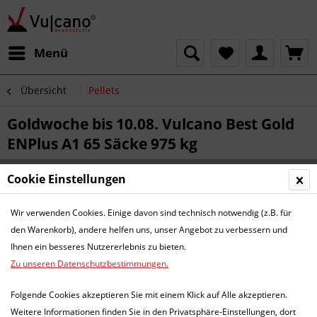
Menü
Übersicht
Pellets
Goldwoche bis 10.08. Vulcano Best Gold
ENPlus A1 65 Säcke 975 kg
Cookie Einstellungen
Wir verwenden Cookies. Einige davon sind technisch notwendig (z.B. für
den Warenkorb), andere helfen uns, unser Angebot zu verbessern und
Ihnen ein besseres Nutzererlebnis zu bieten.
Zu unseren Datenschutzbestimmungen.
Folgende Cookies akzeptieren Sie mit einem Klick auf Alle akzeptieren.
Weitere Informationen finden Sie in den Privatsphäre-Einstellungen, dort