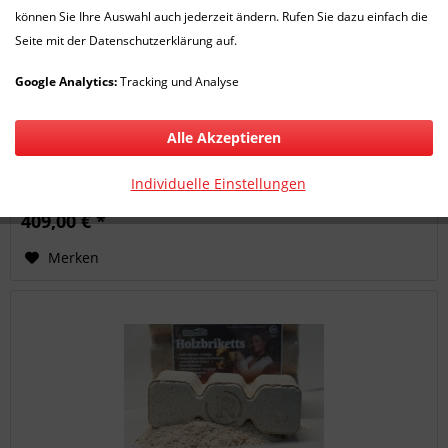
können Sie Ihre Auswahl auch jederzeit ändern. Rufen Sie dazu einfach die
Seite mit der Datenschutzerklärung auf.
SELBSTABHOLER Vulcano RUF TRIPLEX...
Google Analytics:
Tracking und Analyse
Sehr sauber gepresste und top verpackte Briketts. Beachten
Sie bitte, dass anders als bei Brennholz bei
Alle Akzeptieren
Nadelholzbriketts die Dichte genauso hoch ist, wie bei
Hartholzbriketts. Und bei gleicher Dichte ist der Brennwert
Individuelle Einstellungen
von...
409,00 € *
Merken