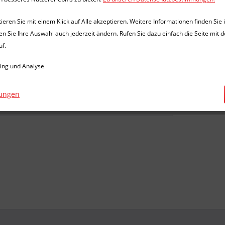
13 x Holzpaletten Einweg
100x120, Brettstärke...
eren Sie mit einem Klick auf Alle akzeptieren. Weitere Informationen finden Sie 
13 x Holzpaletten Einweg
en Sie Ihre Auswahl auch jederzeit ändern. Rufen Sie dazu einfach die Seite mit d
100x120, Brettstärke 2,7 cm,
uf.
einmal benutzt
ing und Analyse
65,00 € *
lungen
Vergleichen
Merken