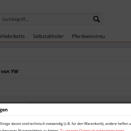
hlebriketts
Selbstabholer
Pferdeeinstreu
 von YW
ngen
Einige davon sind technisch notwendig (z.B. für den Warenkorb), andere helfen 
n besseres Nutzererlebnis zu bieten.
Zu unseren Datenschutzbestimmungen.