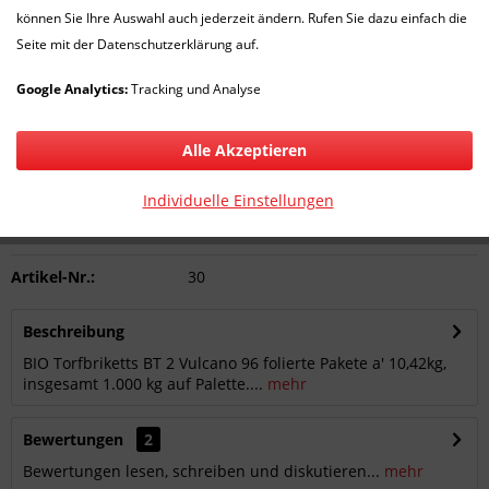
können Sie Ihre Auswahl auch jederzeit ändern. Rufen Sie dazu einfach die
Seite mit der Datenschutzerklärung auf.
359,00 € *
Google Analytics:
Tracking und Analyse
inkl. MwSt.
zzgl. Versandkosten
Lieferzeit 1-7 Werktage
Alle Akzeptieren
In den
Warenkorb
Individuelle Einstellungen
Merken
Bewerten
Artikel-Nr.:
30
Beschreibung
BIO Torfbriketts BT 2 Vulcano 96 folierte Pakete a' 10,42kg,
insgesamt 1.000 kg auf Palette....
mehr
Bewertungen
2
Bewertungen lesen, schreiben und diskutieren...
mehr