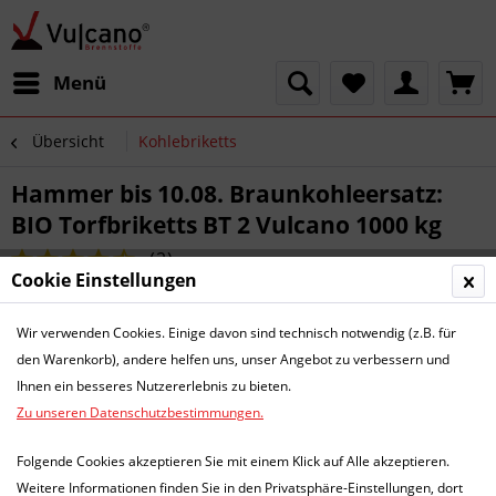
Menü
Übersicht
Kohlebriketts
Hammer bis 10.08. Braunkohleersatz:
BIO Torfbriketts BT 2 Vulcano 1000 kg
(
2
)
Cookie Einstellungen
Wir verwenden Cookies. Einige davon sind technisch notwendig (z.B. für
den Warenkorb), andere helfen uns, unser Angebot zu verbessern und
Ihnen ein besseres Nutzererlebnis zu bieten.
Zu unseren Datenschutzbestimmungen.
Folgende Cookies akzeptieren Sie mit einem Klick auf Alle akzeptieren.
Weitere Informationen finden Sie in den Privatsphäre-Einstellungen, dort