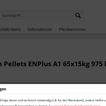
ohlebriketts
Selbstabholer
Pferdeeinstreu
m Pellets ENPlus A1 65x15kg 975 
437,00
ngen
Inhalt:
65 Sack 
inkl. MwSt.
zzg
Einige davon sind technisch notwendig (z.B. für den Warenkorb), andere helfen 
Lieferzeit
n besseres Nutzererlebnis zu bieten.
Zu unseren Datenschutzbestimmungen.