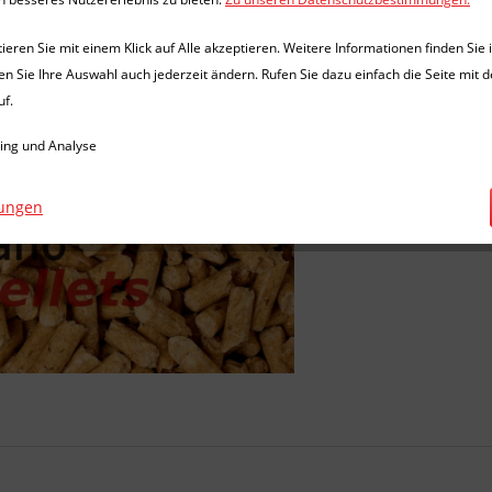
eren Sie mit einem Klick auf Alle akzeptieren. Weitere Informationen finden Sie 
en Sie Ihre Auswahl auch jederzeit ändern. Rufen Sie dazu einfach die Seite mit d
Vergleic
uf.
Artikel-Nr.:
ing und Analyse
lungen