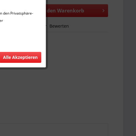
In den
Warenkorb
in den Privatsphäre-
er
hen
Merken
Bewerten
363
Alle Akzeptieren