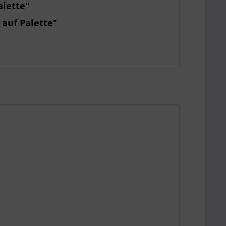
alette"
 auf Palette"