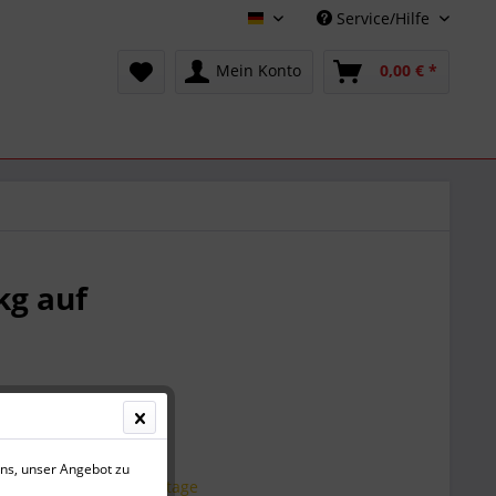
Service/Hilfe
Deutsch
Mein Konto
0,00 € *
kg auf
 € *
(6,72 € * / 1 Sack)
l. Versandkosten
uns, unser Angebot zu
 1-7 Werktage 1-7 Werktage