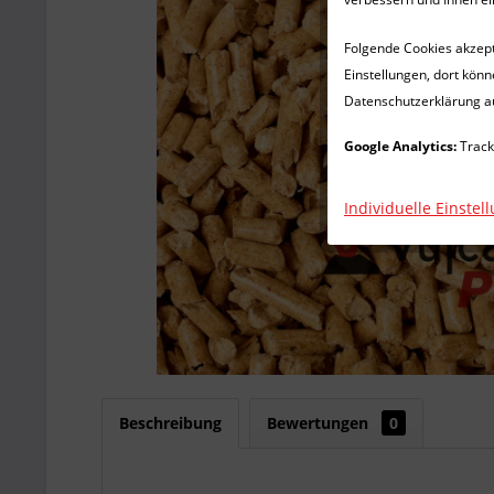
Folgende Cookies akzepti
Einstellungen, dort könn
Datenschutzerklärung a
Google Analytics:
Track
Individuelle Einstel
Beschreibung
Bewertungen
0