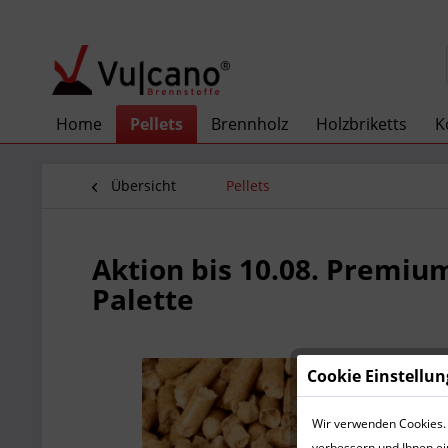
Home
Pellets
Brennholz
Holzbriketts
K
Übersicht
Pellets
Aktion bis 10.08. Premiu
Palette
Cookie Einstellu
Wir verwenden Cookies. 
verbessern und Ihnen ei