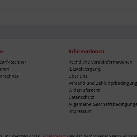
ce
Informationen
darf-Rechner
Rechtliche Vorabinformationen
ramm
(Bestellvorgang)
enrechner
Über uns
Versand und Zahlungsbedingun
Widerrufsrecht
Datenschutz
Allgemeine Geschäftsbedingung
Impressum
etzl. Mehrwertsteuer zzgl.
Versandkosten
und ggf. Nachnahmegebühren, wenn nic